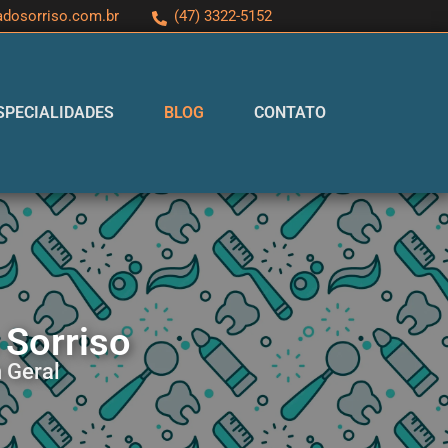
adosorriso.com.br
(47) 3322-5152
SPECIALIDADES
BLOG
CONTATO
 Sorriso
 Geral