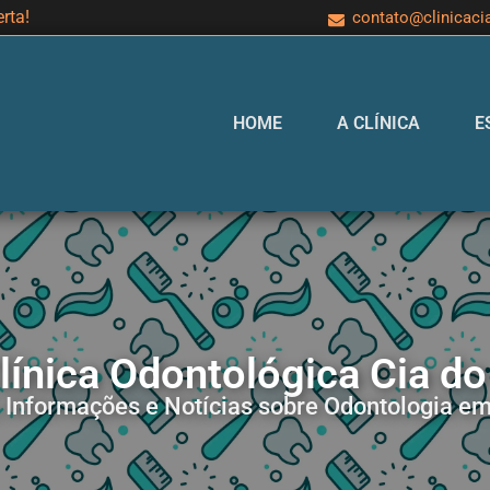
rta!
contato@clinicaci
HOME
A CLÍNICA
E
ínica Odontológica Cia do
, Informações e Notícias sobre Odontologia em