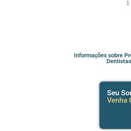
1
Informações sobre Pró
Dentistas
Seu So
Venha C