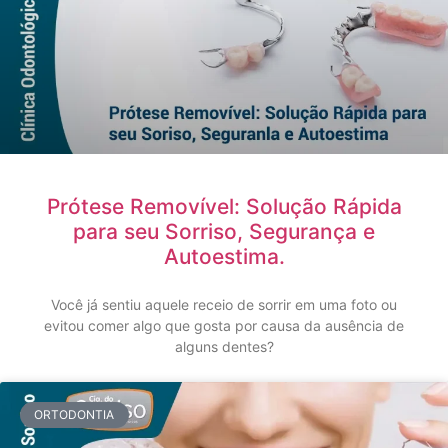
Prótese Removível: Solução Rápida
para seu Sorriso, Segurança e
Autoestima.
Você já sentiu aquele receio de sorrir em uma foto ou
evitou comer algo que gosta por causa da ausência de
alguns dentes?
ORTODONTIA