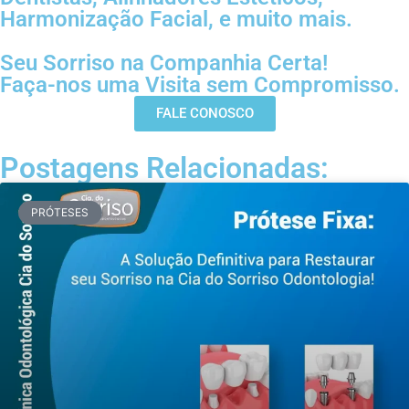
Harmonização Facial, e muito mais.
Seu Sorriso na Companhia Certa!
Faça-nos uma Visita sem Compromisso.
FALE CONOSCO
Postagens Relacionadas:
PRÓTESES